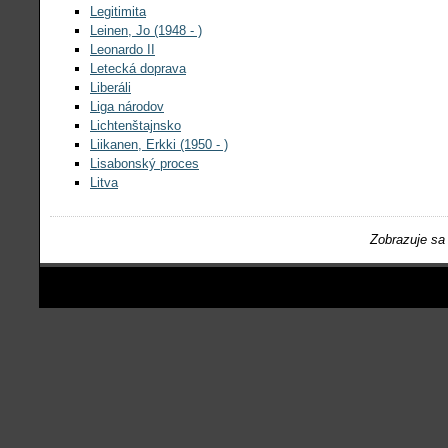
Legitimita
Leinen, Jo (1948 - )
Leonardo II
Letecká doprava
Liberáli
Liga národov
Lichtenštajnsko
Liikanen, Erkki (1950 - )
Lisabonský proces
Litva
Zobrazuje sa 