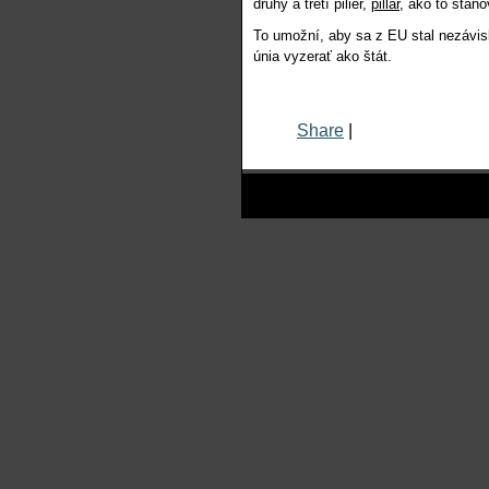
druhý a tretí pilier,
pillar
, ako to stan
To umožní, aby sa z EU stal nezávis
únia vyzerať ako štát.
Share
|