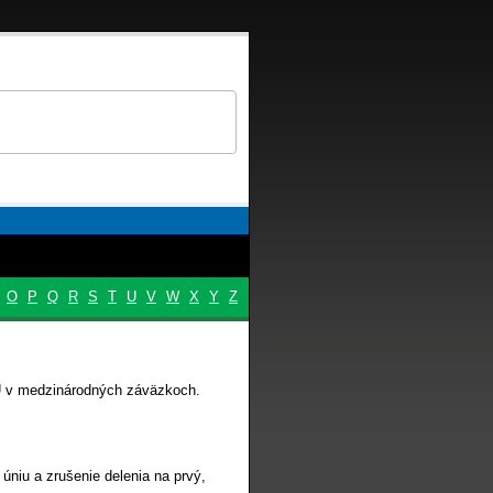
O
P
Q
R
S
T
U
V
W
X
Y
Z
EU v medzinárodných záväzkoch.
 úniu a zrušenie delenia na prvý,