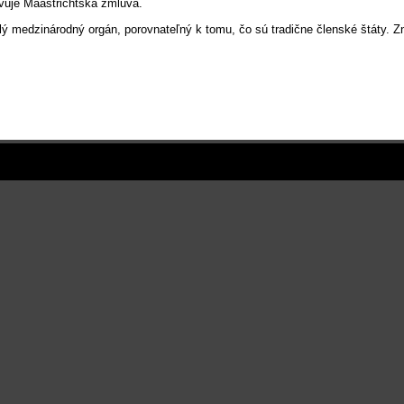
ovuje Maastrichtská zmluva.
lý medzinárodný orgán, porovnateľný k tomu, čo sú tradične členské štáty.