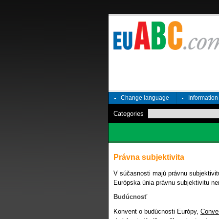
Change language
Informatio
Categories
Právna subjektivita
V súčasnosti majú právnu subjektiv
Európska únia právnu subjektivitu n
Budúcnosť
Konvent o budúcnosti Európy,
Conven