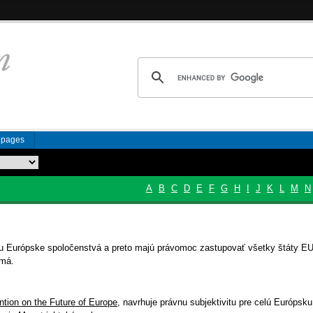
n pages
A
B
C
D
E
F
G
H
I
J
K
L
M
N
itu Európske spoločenstvá a preto majú právomoc zastupovať všetky štáty 
emá.
tion on the Future of Europe
, navrhuje právnu subjektivitu pre celú Európsku