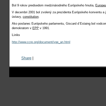
Bol 9 rokov predsedom medzinárodného Európskeho hnutia,
Europe
V decembri 2001 bol zvolený za prezidenta Európskeho konventu a je
ústavy,
constitution
.
Ako poslanec Európskeho parlamentu, Giscard d´Estaing bol vodcom
demokratom v
EPP
v 1991.
Links
http://www.ccre.org/document/vge_an.html
Share
|