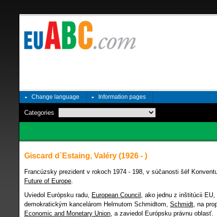
Change language
Information pages
Categories
Giscard d`Estaing, Valéry (1926 - )
Francúzsky prezident v rokoch 1974 - 198, v súčanosti šéf Konvent
Future of Europe
.
Uviedol Európsku radu,
European Council
, ako jednu z inštitúcii E
demokratickým kancelárom Helmutom Schmidtom,
Schmidt
, na pr
Economic and Monetary Union
, a zaviedol Európsku právnu oblasť.